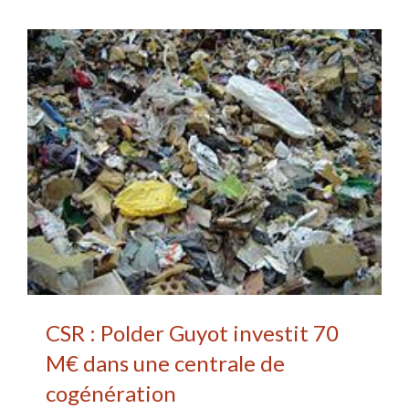
CSR : Polder Guyot investit 70
M€ dans une centrale de
cogénération