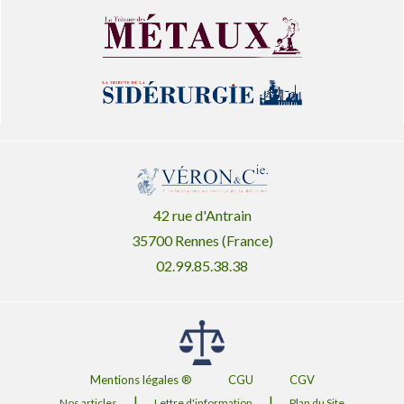
42 rue d'Antrain
35700 Rennes (France)
02.99.85.38.38
Mentions légales ®
CGU
CGV
|
|
Nos articles
Lettre d'information
Plan du Site