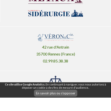
42 rue d'Antrain
35700 Rennes (France)
02.99.85.38.38
Ce site utilise Google Analytics.
En continuant à naviguer, vous nous autorisez à
déposer un cookie à des fins de mesure d'audience..
Mentions légales ®
CGU
CGV
En savoir plus ou s'opposer
|
|
Nos articles
Lettre d'information
Plan du Site
Agence web Rennes
Atout Graph