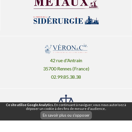
42 rue d'Antrain
35700 Rennes (France)
02.99.85.38.38
Ce site utilise Google Analytics.
En continuant à naviguer, vous nous autorisez à
déposer un cookie à des fins de mesure d'audience..
Mentions légales ®
CGU
CGV
En savoir plus ou s'opposer
|
|
Nos articles
Lettre d'information
Plan du Site