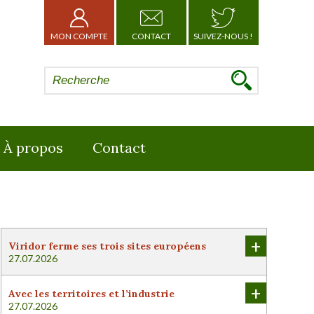
MON COMPTE
CONTACT
SUIVEZ-NOUS !
À propos
Contact
+
Viridor ferme ses trois sites européens
27.07.2026
+
Avec les territoires et l’industrie
27.07.2026