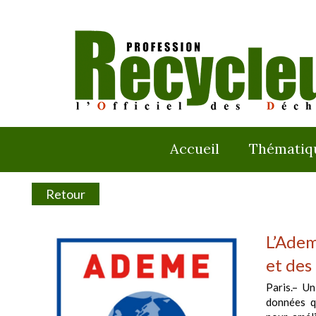
Accueil
Thématiq
Retour
L’Adem
et des
Paris.– Un
données q