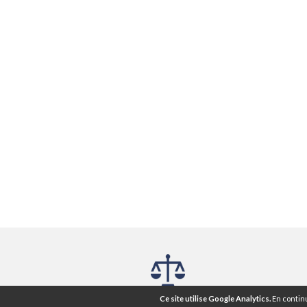
Mentions légales ®
CGU
CGV
Ce site utilise Google Analytics.
En continu