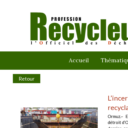
Accueil
Thématiq
Retour
L’ince
recycl
Ormuz.– E
détroit d’O