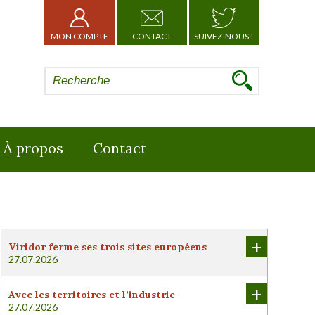
MON COMPTE
CONTACT
SUIVEZ-NOUS !
À propos
Contact
+
Viridor ferme ses trois sites européens
27.07.2026
+
Avec les territoires et l’industrie
27.07.2026