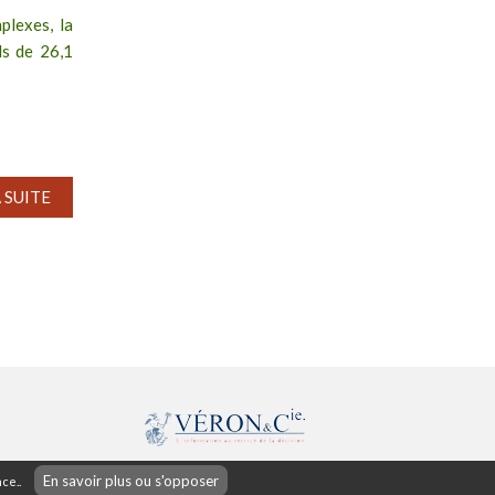
plexes, la
ds de 26,1
A SUITE
42 rue d'Antrain
En savoir plus ou s'opposer
ce..