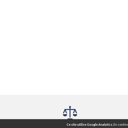
Mentions légales ®
CGU
CGV
Ce site utilise Google Analytics.
En continu