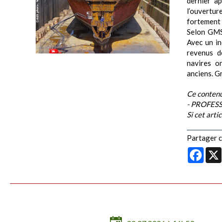
dernier ap
l’ouvertur
fortement
Selon GMS,
Avec un in
revenus d
navires o
anciens. Gr
Ce contenu
- PROFESS
Si cet arti
Partager ce
Face