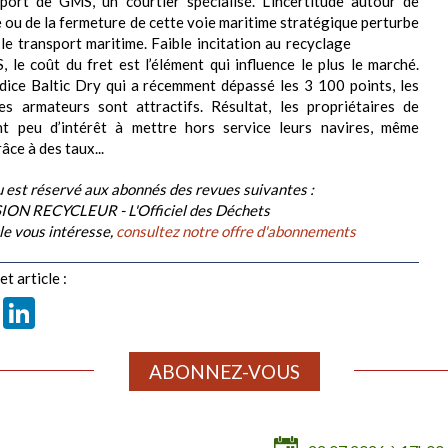
port de GMS, un courtier spécialisé. L’incertitude autour de
e ou de la fermeture de cette voie maritime stratégique perturbe
 le transport maritime. Faible incitation au recyclage
 le coût du fret est l’élément qui influence le plus le marché.
dice Baltic Dry qui a récemment dépassé les 3 100 points, les
es armateurs sont attractifs. Résultat, les propriétaires de
nt peu d’intérêt à mettre hors service leurs navires, même
âce à des taux...
 est réservé aux abonnés des revues suivantes :
ION RECYCLEUR - L'Officiel des Déchets
cle vous intéresse,
consultez notre offre d'abonnements
t article :
book
X
LinkedIn
ABONNEZ-VOUS