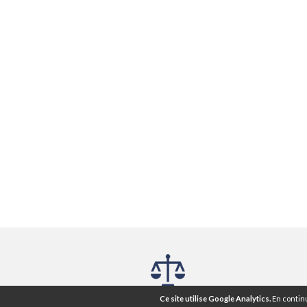
Mentions légales ®
CGU
CGV
Ce site utilise Google Analytics.
En continu