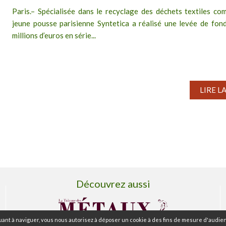
Paris.– Spécialisée dans le recyclage des déchets textiles com
jeune pousse parisienne Syntetica a réalisé une levée de fon
millions d’euros en série...
LIRE L
Découvrez aussi
ant à naviguer, vous nous autorisez à déposer un cookie à des fins de mesure d'audien