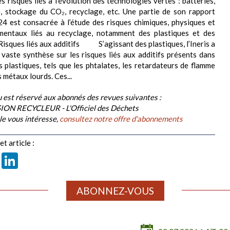
s risques liés à l’évolution des technologies vertes : batteries,
, stockage du CO₂, recyclage, etc. Une partie de son rapport
4 est consacrée à l’étude des risques chimiques, physiques et
mentaux liés au recyclage, notamment des plastiques et des
 Risques liés aux additifs S’agissant des plastiques, l’Ineris a
 vaste synthèse sur les risques liés aux additifs présents dans
s plastiques, tels que les phtalates, les retardateurs de flamme
 métaux lourds. Ces...
 est réservé aux abonnés des revues suivantes :
ION RECYCLEUR - L'Officiel des Déchets
cle vous intéresse,
consultez notre offre d'abonnements
t article :
book
X
LinkedIn
ABONNEZ-VOUS