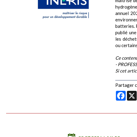
maîtrise de
hydrogène
annuel 202
environne
batteries.
publié une
les déchet
ou certains
Ce contenu
- PROFESS
Si cet arti
Partager ce
Face