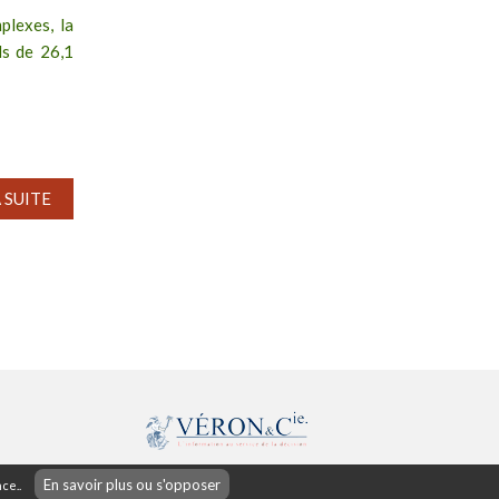
plexes, la
ds de 26,1
A SUITE
42 rue d'Antrain
En savoir plus ou s'opposer
ce..