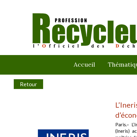
Accueil
Thématiq
Retour
L’Ineri
d’écon
Paris.– L’
(Ineris) a