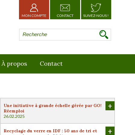
MON COMPTE
CONTACT
SUIVEZ-NOUS !
À propos
Contact
+
Une initiative à grande échelle gérée par GO!
Réemploi
26.02.2025
+
Recyclage du verre en IDF : 50 ans de tri et