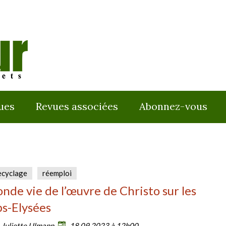
ues
Revues associées
Abonnez-vous
ecyclage
réemploi
onde vie de l’œuvre de Christo sur les
s-Elysées
:
Juliette Ulmann
18.09.2023 à 12h00