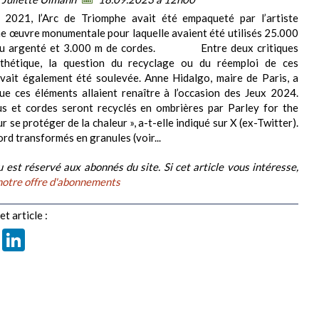
n 2021, l’Arc de Triomphe avait été empaqueté par l’artiste
ne œuvre monumentale pour laquelle avaient été utilisés 25.000
ssu argenté et 3.000 m de cordes. Entre deux critiques
sthétique, la question du recyclage ou du réemploi de ces
vait également été soulevée. Anne Hidalgo, maire de Paris, a
e ces éléments allaient renaître à l’occasion des Jeux 2024.
us et cordes seront recyclés en ombrières par Parley for the
 se protéger de la chaleur », a-t-elle indiqué sur X (ex-Twitter).
ransformés en granules (voir...
 est réservé aux abonnés du site. Si cet article vous intéresse,
notre offre d'abonnements
t article :
book
X
LinkedIn