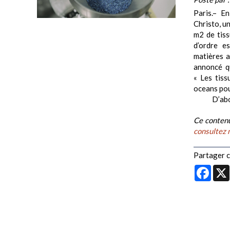
Paris.– E
Christo, u
m2 de ti
d’ordre e
matières a
annoncé qu
« Les tiss
oceans pour
D’abord t
Ce contenu
consultez 
Partager ce
Face