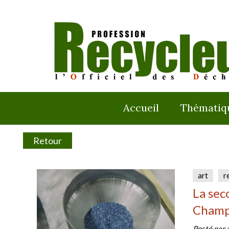
Accueil
Thématiq
Retour
art
r
La sec
Champ
Posté par 