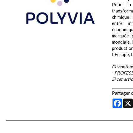
Pour la 
transforma
chimique :
entre in
économiq
marquée p
mondiale. 
production
L’Europe, f
Ce contenu
- PROFESS
Si cet arti
Partager ce
Face