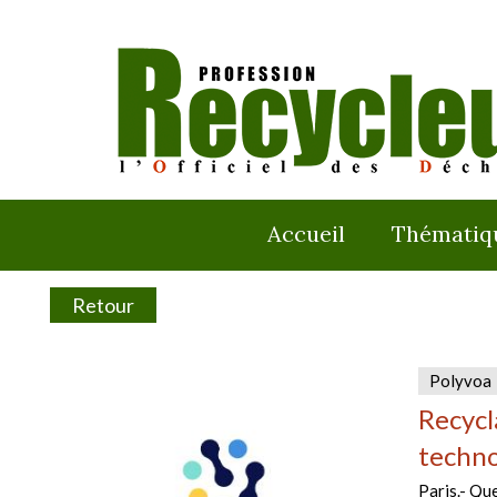
Accueil
Thématiq
Retour
Polyvoa
Recycl
techno
Paris.- Qu