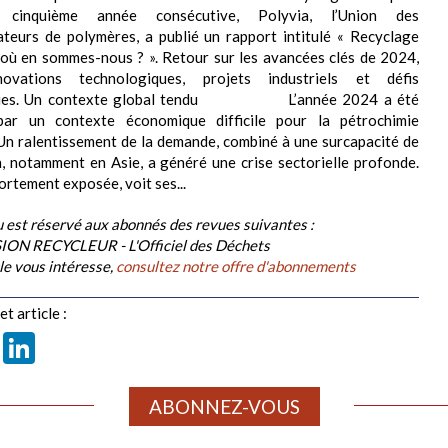
cinquième année consécutive, Polyvia, l’Union des
teurs de polymères, a publié un rapport intitulé « Recyclage
 où en sommes-nous ? ». Retour sur les avancées clés de 2024,
novations technologiques, projets industriels et défis
ues. Un contexte global tendu L’année 2024 a été
ar un contexte économique difficile pour la pétrochimie
Un ralentissement de la demande, combiné à une surcapacité de
, notamment en Asie, a généré une crise sectorielle profonde.
ortement exposée, voit ses...
 est réservé aux abonnés des revues suivantes :
ION RECYCLEUR - L'Officiel des Déchets
cle vous intéresse,
consultez notre offre d'abonnements
t article :
book
X
LinkedIn
ABONNEZ-VOUS