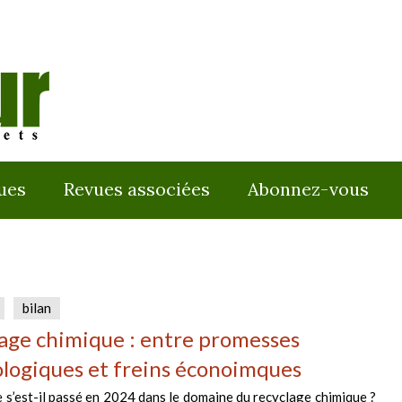
ues
Revues associées
Abonnez-vous
bilan
age chimique : entre promesses
logiques et freins éconoimques
e s’est-il passé en 2024 dans le domaine du recyclage chimique ?