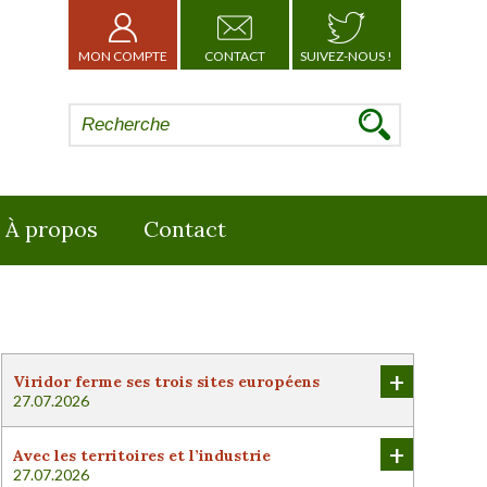
MON COMPTE
CONTACT
SUIVEZ-NOUS !
À propos
Contact
+
Viridor ferme ses trois sites européens
27.07.2026
+
Avec les territoires et l’industrie
27.07.2026