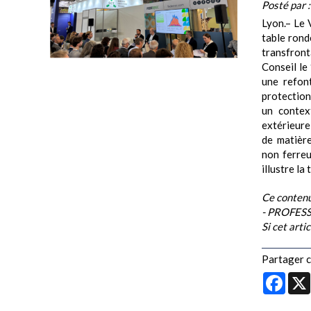
Posté par 
Lyon.– Le 
table rond
transfront
Conseil le 
une refon
protection
un contex
extérieure
de matièr
non ferreu
illustre la
Ce contenu
- PROFESS
Si cet arti
Partager ce
Face