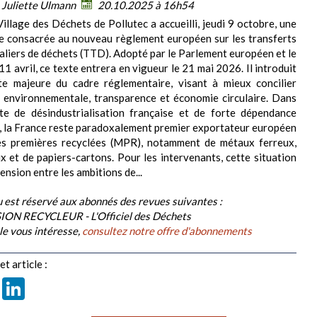
:
Juliette Ulmann
20.10.2025 à 16h54
Village des Déchets de Pollutec a accueilli, jeudi 9 octobre, une
e consacrée au nouveau règlement européen sur les transferts
aliers de déchets (TTD). Adopté par le Parlement européen et le
11 avril, ce texte entrera en vigueur le 21 mai 2026. Il introduit
te majeure du cadre réglementaire, visant à mieux concilier
 environnementale, transparence et économie circulaire. Dans
te de désindustrialisation française et de forte dépendance
, la France reste paradoxalement premier exportateur européen
es premières recyclées (MPR), notamment de métaux ferreux,
x et de papiers-cartons. Pour les intervenants, cette situation
 tension entre les ambitions de...
 est réservé aux abonnés des revues suivantes :
ION RECYCLEUR - L'Officiel des Déchets
cle vous intéresse,
consultez notre offre d'abonnements
t article :
book
X
LinkedIn