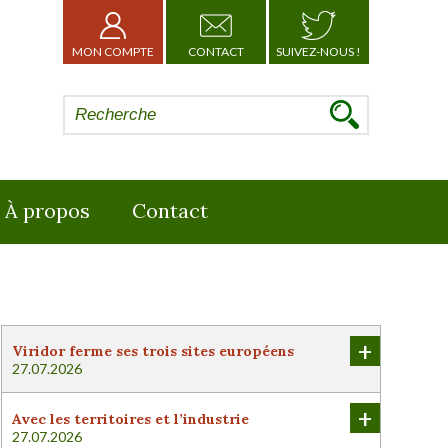
MON COMPTE
CONTACT
SUIVEZ-NOUS !
À propos
Contact
+
Viridor ferme ses trois sites européens
27.07.2026
+
Avec les territoires et l’industrie
27.07.2026