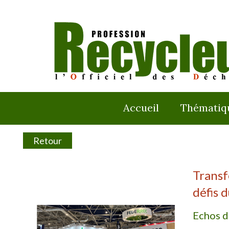
Accueil
Thématiq
Retour
Transf
défis 
Echos d