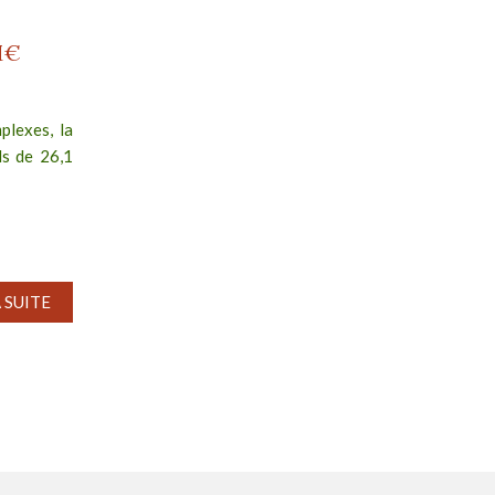
M€
plexes, la
ds de 26,1
A SUITE