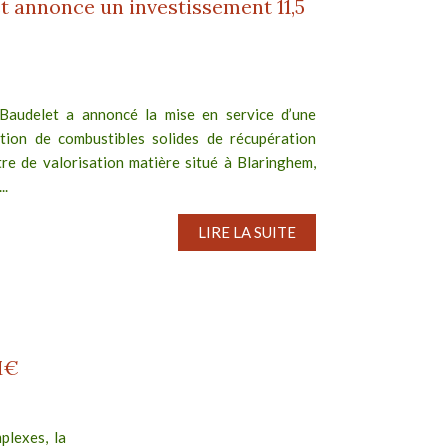
t annonce un investissement 11,5
Baudelet a annoncé la mise en service d’une
tion de combustibles solides de récupération
re de valorisation matière situé à Blaringhem,
..
LIRE LA SUITE
M€
plexes, la