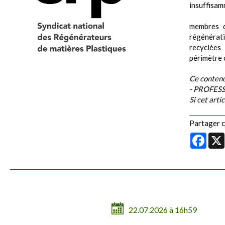
insuffisa
L’année 
membres d
régénérat
recyclées
périmètre 
Ce contenu
- PROFESS
Si cet arti
Partager ce
Face
22.07.2026 à 16h59