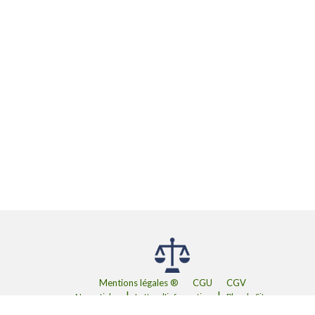
Mentions légales ®
CGU
CGV
|
|
Nos articles
Lettre d'information
Plan du Site