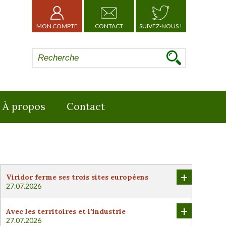
MON COMPTE
CONTACT
SUIVEZ-NOUS !
À propos
Contact
+
Viridor ferme ses trois sites européens
27.07.2026
+
Avec les territoires et l’industrie
27.07.2026