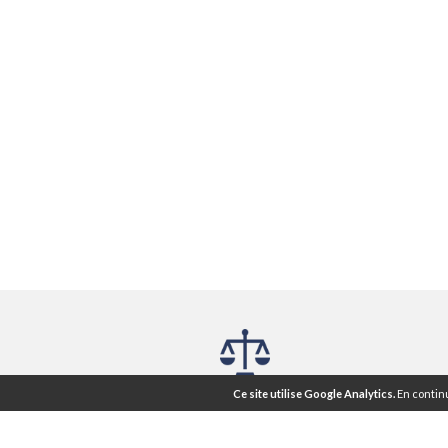
Mentions légales ®
CGU
CGV
Ce site utilise Google Analytics.
En continu
|
|
Nos articles
Lettre d'information
Plan du Site
Agence web Rennes
Atout Graph