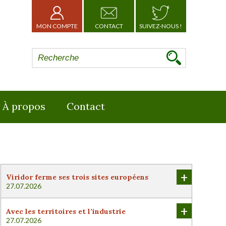
MON COMPTE
CONTACT
SUIVEZ-NOUS !
À propos
Contact
+
Viridor ferme ses trois sites européens
27.07.2026
+
Avec les territoires et l’industrie
27.07.2026