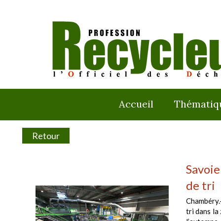
Accueil
Thématiq
Retour
Savoie
de tri
Chambéry.–
tri dans 