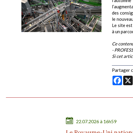
l’automn
l’augmenta
des consign
le nouvea
Le site est
à un parcou
Ce contenu
- PROFESS
Si cet arti
Partager ce
Face
22.07.2026 à 16h59
Le Royaume-Uni national