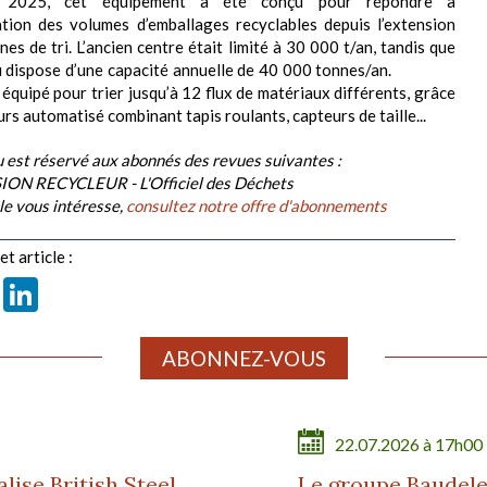
e 2025, cet équipement a été conçu pour répondre à
tion des volumes d’emballages recyclables depuis l’extension
es de tri. L’ancien centre était limité à 30 000 t/an, tandis que
u dispose d’une capacité annuelle de 40 000 tonnes/an.
 équipé pour trier jusqu’à 12 flux de matériaux différents, grâce
rs automatisé combinant tapis roulants, capteurs de taille...
 est réservé aux abonnés des revues suivantes :
ION RECYCLEUR - L'Officiel des Déchets
cle vous intéresse,
consultez notre offre d'abonnements
t article :
book
X
LinkedIn
ABONNEZ-VOUS
22.07.2026 à 17h00
ise British Steel
Le groupe Baudele