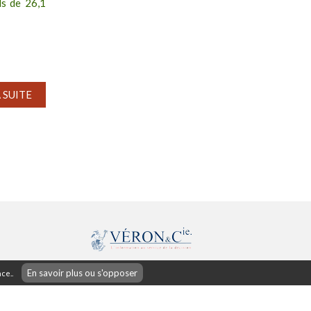
ds de 26,1
A SUITE
42 rue d'Antrain
En savoir plus ou s'opposer
ce..
35700 Rennes (France)
02.99.85.38.38