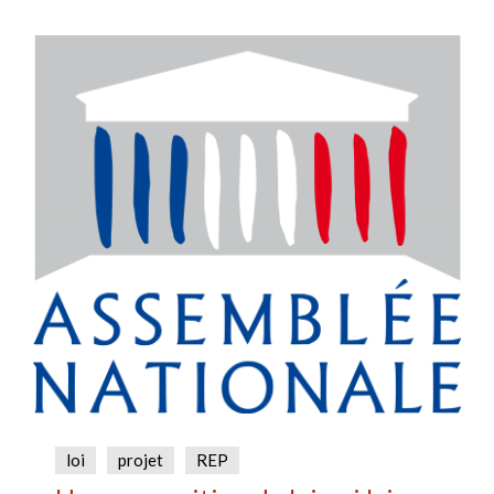
loi
projet
REP