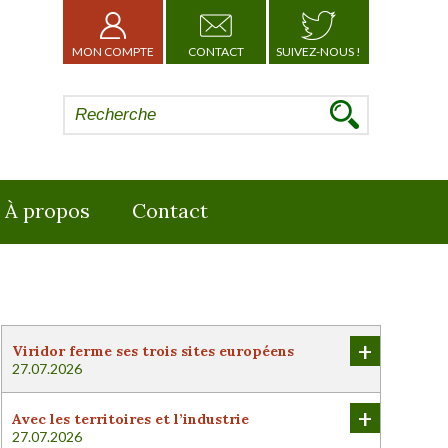
MON COMPTE
CONTACT
SUIVEZ-NOUS !
À propos
Contact
+
Viridor ferme ses trois sites européens
27.07.2026
+
Avec les territoires et l’industrie
27.07.2026