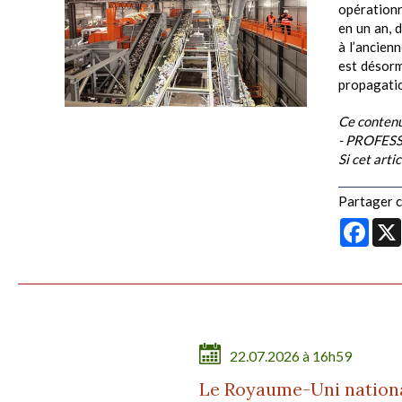
opération
en un an, 
à l’ancienn
est désorm
propagation
Ce contenu
- PROFESS
Si cet arti
Partager ce
Face
22.07.2026 à 16h59
Le Royaume-Uni national