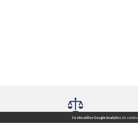
Mentions légales ®
CGU
CGV
Ce site utilise Google Analytics.
En continu
|
|
Nos articles
Lettre d'information
Plan du Site
Agence web Rennes
Atout Graph