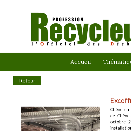
Accueil
Thématiq
Retour
Excoff
Chêne-en-S
de Chêne-
octobre 20
installati