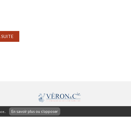
A SUITE
42 rue d'Antrain
En savoir plus ou s'opposer
ce..
35700 Rennes (France)
02.99.85.38.38