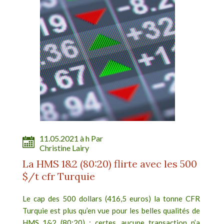
11.05.2021 à h Par
Christine Lairy
La HMS 1&2 (80:20) flirte avec les 500
$/t cfr Turquie
Le cap des 500 dollars (416,5 euros) la tonne CFR
Turquie est plus qu’en vue pour les belles qualités de
HMS 1&2 (80:20) : certes, aucune transaction n’a