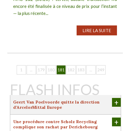
encore été finalisée à ce niveau de prix pour l’instant
— la plus récente...
LIRE LA SUITE
1
...
179
180
181
182
183
...
249
FLASH INFOS
+
Geert Van Poelvoorde quitte la direction
d’ArcelorMittal Europe
Après 37 ans de carrière dans l’acier, dont cinq
années passées en tant que directeur général
+
Une procédure contre Scholz Recycling
d’ArcelorMittal Europe, Geert Van Poelvoorde prend
complique son rachat par Derichebourg
sa retraite fin juillet. Sous sa direction, le groupe a