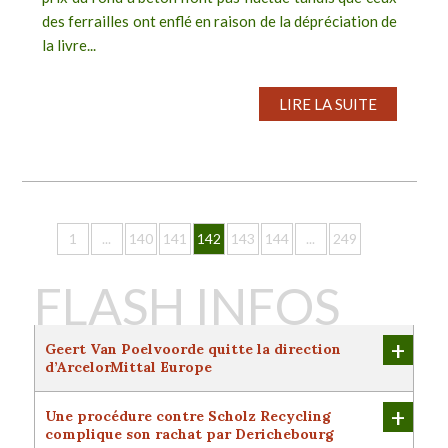
des ferrailles ont enflé en raison de la dépréciation de
la livre...
LIRE LA SUITE
1
...
140
141
142
143
144
...
249
FLASH INFOS
+
Geert Van Poelvoorde quitte la direction
d’ArcelorMittal Europe
Après 37 ans de carrière dans l’acier, dont cinq
années passées en tant que directeur général
+
Une procédure contre Scholz Recycling
d’ArcelorMittal Europe, Geert Van Poelvoorde prend
complique son rachat par Derichebourg
sa retraite fin juillet. Sous sa direction, le groupe a