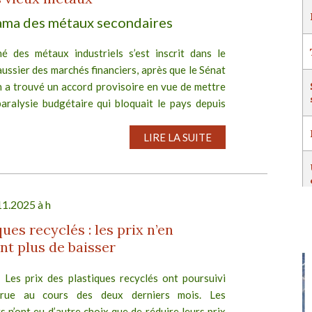
ma des métaux secondaires
é des métaux industriels s’est inscrit dans le
aussier des marchés financiers, après que le Sénat
n a trouvé un accord provisoire en vue de mettre
paralysie budgétaire qui bloquait le pays depuis
LIRE LA SUITE
11.2025 à h
ques recyclés : les prix n’en
ent plus de baisser
- Les prix des plastiques recyclés ont poursuivi
crue au cours des deux derniers mois. Les
s n’ont eu d’autre choix que de réduire leurs prix