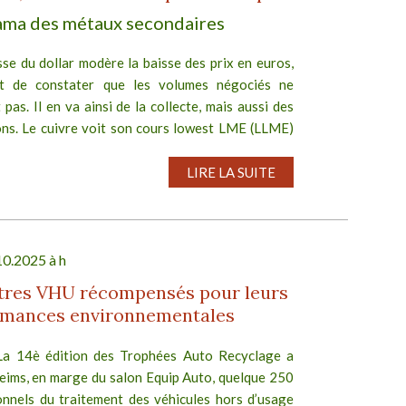
ma des métaux secondaires
sse du dollar modère la baisse des prix en euros,
st de constater que les volumes négociés ne
 pas. Il en va ainsi de la collecte, mais aussi des
ons. Le cuivre voit son cours lowest LME (LLME)
LIRE LA SUITE
10.2025 à h
ntres VHU récompensés pour leurs
rmances environnementales
La 14è édition des Trophées Auto Recyclage a
Reims, en marge du salon Equip Auto, quelque 250
onnels du traitement des véhicules hors d’usage