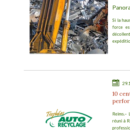
Panora
Si la hau
force e
décollent
expéditi
reculer...
29.
10 ce
perfo
Reims.– 
réuni à 
professi