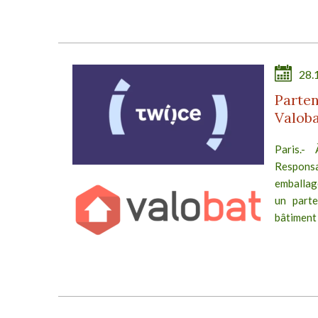
28.
Parten
Valob
Paris.-
Responsa
emballag
un parte
bâtiment 