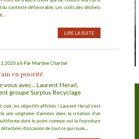
d du contexte défavorable. Les coûts des déchets
...
LIRE LA SUITE
11.2025 à h Par
Martine Chartier
rain en priorité
-vous avec... Laurent Herail,
llutec
AMORCE 40 ème Congrès
ent groupe Surplus Recyclage
Du 07/10/2026 au 09/10/2026
t clair, les objectifs affichés ! Laurent Herail s’est
ilà une vingtaine d’années dans la création d’un
ultiforme dont le point commun est la fourniture
 détachées d’occasion de tout ce qui roule,...