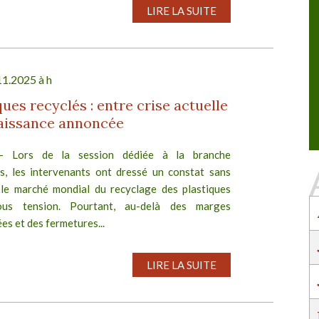
n de la Transformation
40ème Congrès d'AMORCE
LIRE LA SUITE
 réunit ceux qui
Services publics de l'eau, de l'énergie et des
ransition : industriels,
déchets : agir pour le pouvoir d'achat, l'attractiv
tés et investisseurs.
des territoires et la transition écologique
11.2025 à h
ques recyclés : entre crise actuelle
IR PLUS
EN SAVOIR PLUS
naissance annoncée
.- Lors de la session dédiée à la branche
es, les intervenants ont dressé un constat sans
 le marché mondial du recyclage des plastiques
ous tension. Pourtant, au-delà des marges
s et des fermetures...
LIRE LA SUITE