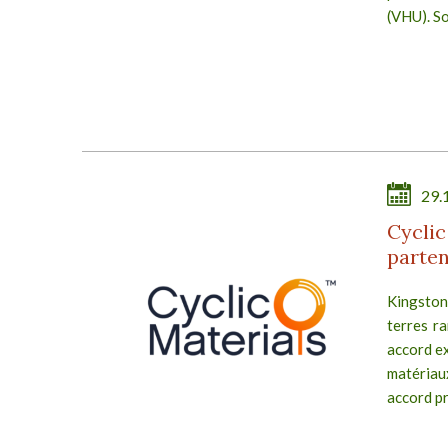
(VHU). Sou
29.
Cyclic
parten
Kingston
terres ra
accord ex
matéria
accord pr