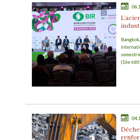
06.
L’acier
indust
Bangkok.
Internat
semestri
(16e édit
04.
Déchet
renfor