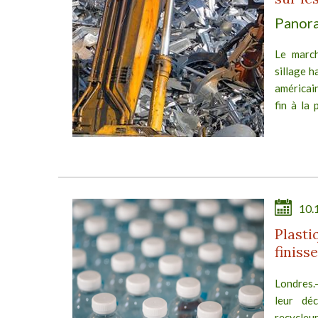
Panora
Le march
sillage h
américai
fin à la 
40...
10.
Plasti
finiss
Londres.
leur dé
recycleur