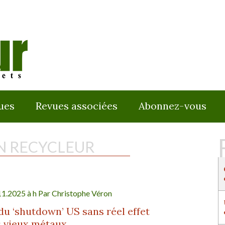
ues
Revues associées
Abonnez-vous
N RECYCLEUR
11.2025 à h Par
Christophe Véron
 du ‘shutdown’ US sans réel effet
s vieux métaux