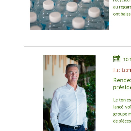
au regar
ont baissé
10.
Le ter
Rendez
STEP Paris by Po
présid
Du 01/12/2026 au 02/12/2026
Le ton es
lancé vo
groupe m
de pièces