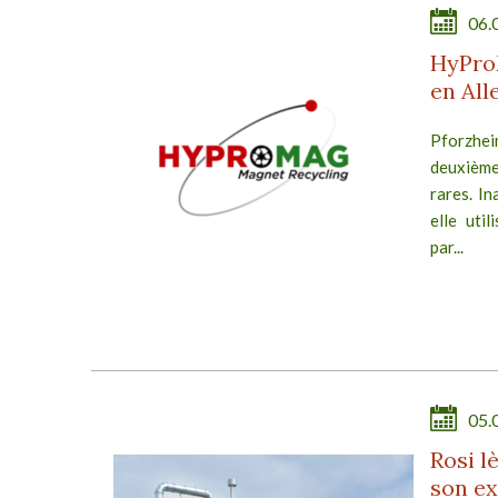
06.
HyPro
en Al
Pforzhe
deuxième 
lité
rares. In
nes
elle uti
e du
par...
 son
E
05.
Rosi l
son e