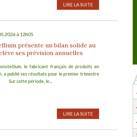
n de la Transformation
40ème Congrès d'AMORCE
LIRE LA SUITE
 réunit ceux qui
Services publics de l'eau, de l'énergie et des
ransition : industriels,
déchets : agir pour le pouvoir d'achat, l'attractiv
tés et investisseurs.
des territoires et la transition écologique
05.2026 à 12h05
llium présente un bilan solide au
IR PLUS
EN SAVOIR PLUS
relève ses prévision annuelles
onstellium, le fabricant français de produits en
, a publié ses résultats pour le premier trimestre
ur cette période, le...
LIRE LA SUITE