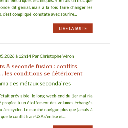
ents électriques techniques. « Je fais un truc que
onde dit génial, mais à la fois faire changer les
, c’est compliqué, constate avec sourire...
LIRE LA SUITE
05.2026 à 12h14 Par
Christophe Véron
s & seconde fusion : conflits,
… les conditions se détériorent
ma des métaux secondaires
tait prévisible, le long week-end du 1er mai n’a
é propice à un étoffement des volumes échangés
 à recycler. Le marché navigue plus que jamais à
que le conflit Iran-USA s’enlise et...