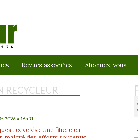
ues
Revues associées
Abonnez-vous
N RECYCLEUR
05.2026 à 16h31
ques recyclés : Une filière en
n malgré des efforts soutenus