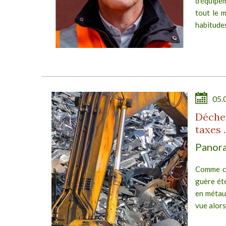
d’équipem
 la
tout le m
re à
habitudes
 un
E
05.
age
Déchet
taxes 
Panora
kage
ites
Comme c’é
g et
guère ét
tte
en métaux
vue alors 