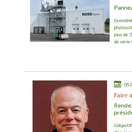
Pannea
x à
ues
Grenoble
e et
photovol
t le
plus de 2
de série
Ce soutien
E
05.
Faire 
Rendez
présid
L’objecti
rois