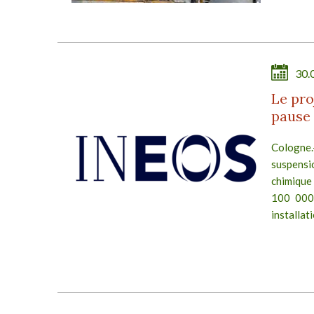
E
30.
Le pro
pause
e en
Cologne
ltat
suspensi
tre
chimique
105
100 000 
installat
E