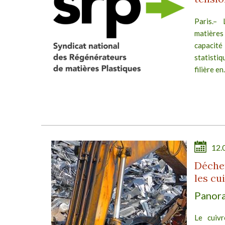
or,
Paris.–
nal
matières
ques
capacit
rché
statistiq
filière en.
E
12.
Déchet
les cu
Panora
 de
 de
Le cuivr
e un