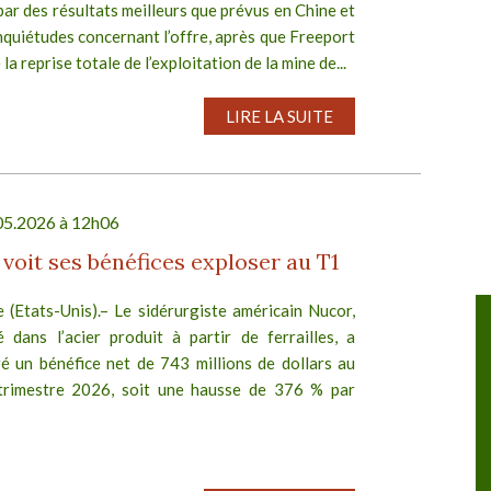
ar des résultats meilleurs que prévus en Chine et
nquiétudes concernant l’offre, après que Freeport
la reprise totale de l’exploitation de la mine de...
LIRE LA SUITE
05.2026 à 12h06
voit ses bénéfices exploser au T1
 (Etats-Unis).– Le sidérurgiste américain Nucor,
llutec
AMORCE 40 ème Congrès
é dans l’acier produit à partir de ferrailles, a
Du 07/10/2026 au 09/10/2026
ré un bénéfice net de 743 millions de dollars au
trimestre 2026, soit une hausse de 376 % par