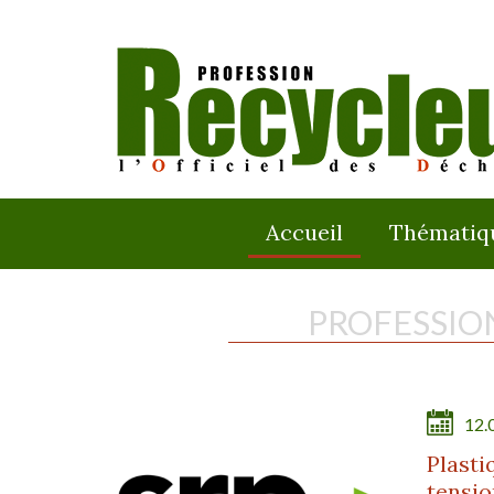
Accueil
Thématiq
PROFESSIO
12.
Plasti
tensio